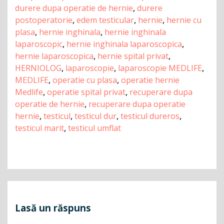
durere dupa operatie de hernie
,
durere
postoperatorie
,
edem testicular
,
hernie
,
hernie cu
plasa
,
hernie inghinala
,
hernie inghinala
laparoscopic
,
hernie inghinala laparoscopica
,
hernie laparoscopica
,
hernie spital privat
,
HERNIOLOG
,
laparoscopie
,
laparoscopie MEDLIFE
,
MEDLIFE
,
operatie cu plasa
,
operatie hernie
Medlife
,
operatie spital privat
,
recuperare dupa
operatie de hernie
,
recuperare dupa operatie
hernie
,
testicul
,
testicul dur
,
testicul dureros
,
testicul marit
,
testicul umflat
Navigare
în
articole
Lasă un răspuns