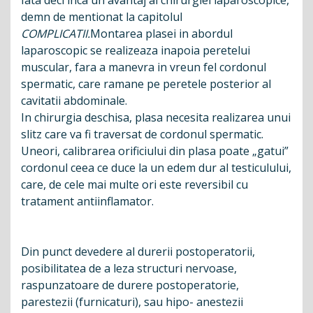
Iata deci inca un avantaj al chirurgiei laparoscopice,
demn de mentionat la capitolul
COMPLICATII.
Montarea plasei in abordul
laparoscopic se realizeaza inapoia peretelui
muscular, fara a manevra in vreun fel cordonul
spermatic, care ramane pe peretele posterior al
cavitatii abdominale.
In chirurgia deschisa, plasa necesita realizarea unui
slitz care va fi traversat de cordonul spermatic.
Uneori, calibrarea orificiului din plasa poate „gatui”
cordonul ceea ce duce la un edem dur al testiculului,
care, de cele mai multe ori este reversibil cu
tratament antiinflamator.
Din punct devedere al durerii postoperatorii,
posibilitatea de a leza structuri nervoase,
raspunzatoare de durere postoperatorie,
parestezii (furnicaturi), sau hipo- anestezii