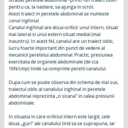
strabat peretele abdominal -printr-un traiect oblic-
pentru ca, la nastere, sa ajunga in scrot.
Acest traiect in peretele abdominal se numeste
canal inghinal
.
Canalul inghinal are doua orificii: unul intern, situat
mai lateral si unul extern situat medial (mai
inauntru). In acest fel, canalul are un traiect oblic,
lucru foarte important din punct de vedere al
mecanicii peretelui abdominal. Practic, presiunea
exercitata de organele abdominale (de cca
16N/cmp) tinde sa comprime peretii canalului.
Dupa cum se poate observa din schema de mai sus,
traiectul oblic al canalului inghinal in peretele
abdominal reprezinta „o sicana” in calea presiunii
abdominale.
In situatia in care orificiul intern este largit, cele
doua „guri” ale canalului tind sa se suprapuna, iar