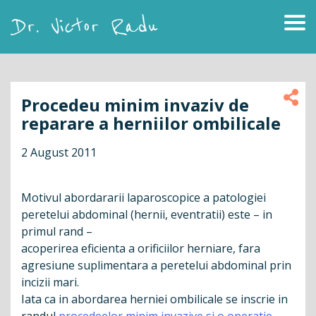
Skip
to
content
Dr. Victor Radu
Procedeu minim invaziv de
reparare a herniilor ombilicale
2 August 2011
Motivul abordararii laparoscopice a patologiei
peretelui abdominal (hernii, eventratii) este – in
primul rand –
acoperirea eficienta a orificiilor herniare, fara
agresiune suplimentara a peretelui abdominal prin
incizii mari.
Iata ca in abordarea herniei ombilicale se inscrie in