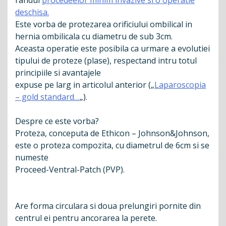
randul
procedeelor minim invazive si o operatie
deschisa.
Este vorba de protezarea orificiului ombilical in
hernia ombilicala cu diametru de sub 3cm.
Aceasta operatie este posibila ca urmare a evolutiei
tipului de proteze (plase), respectand intru totul
principiile si avantajele
expuse pe larg in articolul anterior („
Laparoscopia
– gold standard…
„).
Despre ce este vorba?
Proteza, conceputa de Ethicon – Johnson&Johnson,
este o proteza compozita, cu diametrul de 6cm si se
numeste
Proceed-Ventral-Patch (PVP).
Are forma circulara si doua prelungiri pornite din
centrul ei pentru ancorarea la perete.