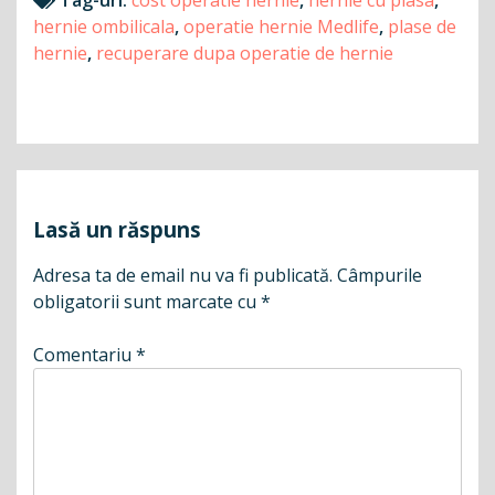
Tag-uri:
cost operatie hernie
,
hernie cu plasa
,
hernie ombilicala
,
operatie hernie Medlife
,
plase de
hernie
,
recuperare dupa operatie de hernie
Navigare
în
articole
Lasă un răspuns
Adresa ta de email nu va fi publicată.
Câmpurile
obligatorii sunt marcate cu
*
Comentariu
*