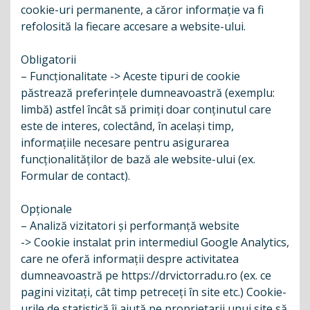
cookie-uri permanente, a căror informație va fi
refolosită la fiecare accesare a website-ului.
Obligatorii
– Funcționalitate -> Aceste tipuri de cookie
păstrează preferințele dumneavoastră (exemplu:
limbă) astfel încât să primiți doar conținutul care
este de interes, colectând, în același timp,
informațiile necesare pentru asigurarea
funcționalităților de bază ale website-ului (ex.
Formular de contact).
Opționale
– Analiză vizitatori și performanță website
-> Cookie instalat prin intermediul Google Analytics,
care ne oferă informații despre activitatea
dumneavoastră pe https://drvictorradu.ro (ex. ce
pagini vizitați, cât timp petreceți în site etc.) Cookie-
urile de statistică îi ajută pe proprietarii unui site să