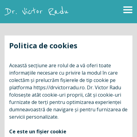
Skip
to
content
Dr. Victor Radu
Politica de cookies
Această secțiune are rolul de a vă oferi toate
informațiile necesare cu privire la modul în care
colectăm și prelucrăm fișierele de tip cookie pe
platforma https://drvictorradu.ro. Dr. Victor Radu
folosește atât cookie-uri proprii, cât și cookie-uri
furnizate de terți pentru optimizarea experienței
dumneavoastră de navigare și pentru furnizarea de
servicii personalizate.
Ce este un fișier cookie