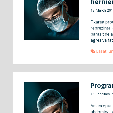
hernie
18 March 20
Fixarea prot
reprezinta,
parasit de 
agresiva fat
Lasati u
Progra
16 February 
Am inceput a
abdominal: 