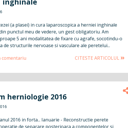
i inghinale
16
ezei (a plasei) in cura laparoscopica a herniei inghinale
 din punctul meu de vedere, un gest obligatoriu. Am
aproape 5 ani modalitatea de fixare cu agrafe, socotindu-o
a de structurile nervoase si vasculare ale peretelui...
n comentariu
CITESTE ARTICOLUL
m herniologie 2016
2016
nul 2016 in forta... Ianuarie - Reconstructie perete
operatie de separare posterioara a componentelor si