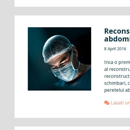
Recons
abdomi
8 April 2016
Inca o premi
al reconstru
reconstruct
schimbari, c
peretelui ab
Lasati u