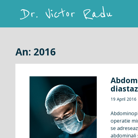
Skip
to
content
Dr. Victor Radu
An:
2016
Abdomi
diastaz
19 April 2016
Abdominopla
operatie min
se adreseaza
abdominali s