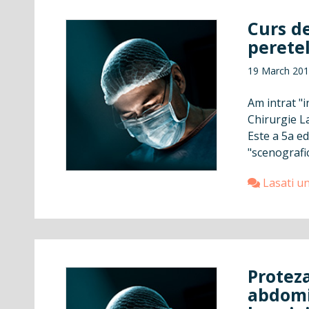
Curs de
perete
19 March 20
Am intrat "i
Chirurgie L
Este a 5a ed
"scenografic
Lasati u
Protez
abdomi