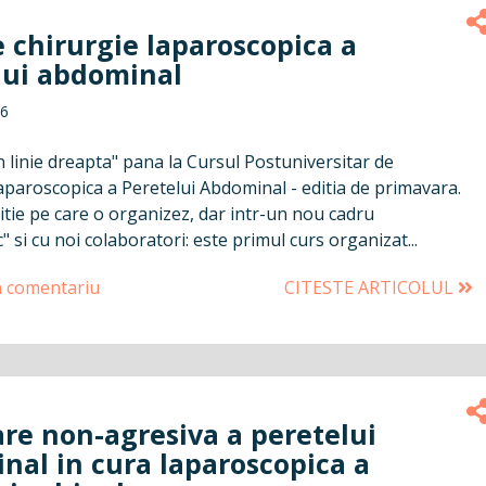
 chirurgie laparoscopica a
lui abdominal
16
n linie dreapta" pana la Cursul Postuniversitar de
aparoscopica a Peretelui Abdominal - editia de primavara.
itie pe care o organizez, dar intr-un nou cadru
" si cu noi colaboratori: este primul curs organizat...
n comentariu
CITESTE ARTICOLUL
are non-agresiva a peretelui
nal in cura laparoscopica a