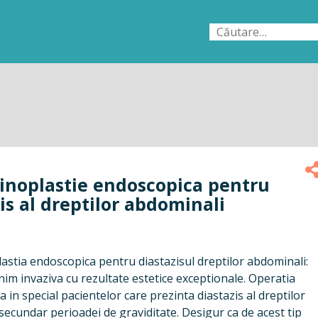
Caută
după:
noplastie endoscopica pentru
is al dreptilor abdominali
stia endoscopica pentru diastazisul dreptilor abdominali:
im invaziva cu rezultate estetice exceptionale. Operatia
 in special pacientelor care prezinta diastazis al dreptilor
ecundar perioadei de graviditate. Desigur ca de acest tip