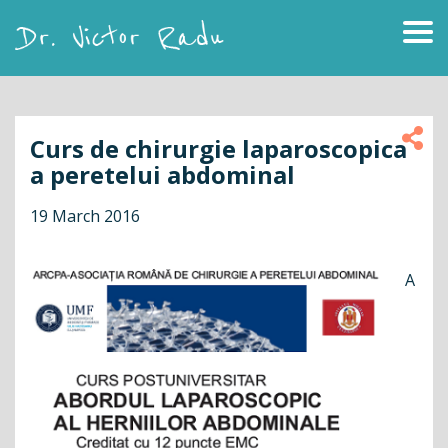
Skip
to
content
Dr. Victor Radu
Curs de chirurgie laparoscopica
a peretelui abdominal
19 March 2016
A