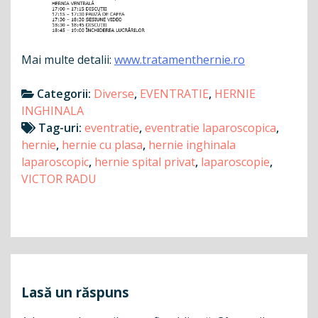
Mai multe detalii:
www.tratamenthernie.ro
Categorii:
Diverse
,
EVENTRATIE
,
HERNIE
INGHINALA
Tag-uri:
eventratie
,
eventratie laparoscopica
,
hernie
,
hernie cu plasa
,
hernie inghinala
laparoscopic
,
hernie spital privat
,
laparoscopie
,
VICTOR RADU
Navigare
în
articole
Lasă un răspuns