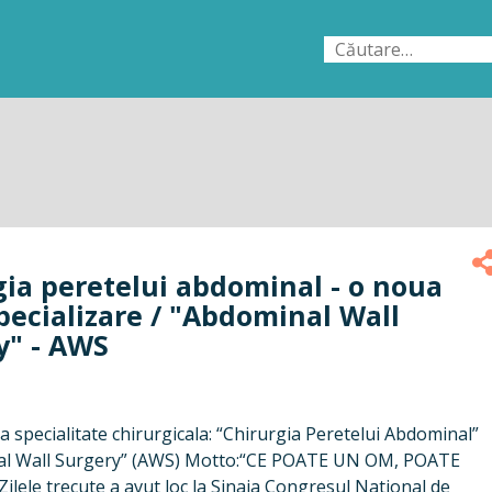
Caută
după:
gia peretelui abdominal - o noua
pecializare / "Abdominal Wall
y" - AWS
 specialitate chirurgicala: “Chirurgia Peretelui Abdominal”
al Wall Surgery” (AWS) Motto:“CE POATE UN OM, POATE
lele trecute a avut loc la Sinaia Congresul National de