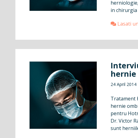
herniologie
in chirurgia
Lasati u
Intervi
hernie
24 April 2014
Tratament H
hernie ombil
pentru Hotn
Dr. Victor R
sunt herniile