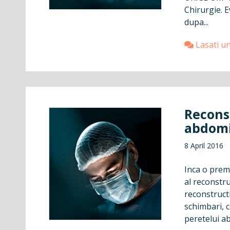
Chirurgie. E
dupa...
Lasati u
Recons
abdomi
8 April 2016
Inca o premi
al reconstru
reconstruct
schimbari, c
peretelui ab