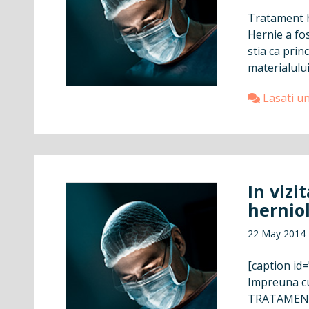
Tratament h
Hernie a fost
stia ca prin
materialului
Lasati u
In vizi
herniol
22 May 2014
[caption id
Impreuna cu
TRATAMENT H