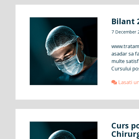
Bilant 
7 December 
www.tratame
asadar sa fa
multe satisf
Cursului pos
Lasati u
Curs po
Chirurg