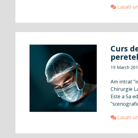
Lasati u
Curs de
perete
19 March 20
Am intrat "i
Chirurgie L
Este a 5a ed
"scenografic
Lasati u