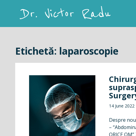
Skip
to
content
Dr. Victor Radu
Etichetă:
laparoscopie
Chirur
supras
Surger
14 June 2022
Despre noua
– “Abdomin
ORICE OM” Zi