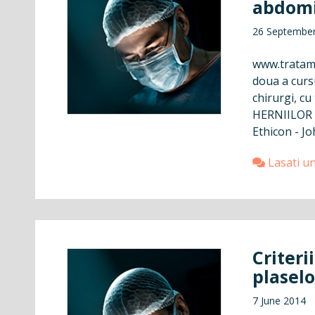
abdomi
26 Septembe
www.tratamen
doua a cursu
chirurgi, 
HERNIILOR A
Ethicon - J
Lasati u
Criteri
plaselo
7 June 2014