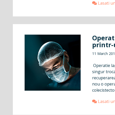
Lasati u
Operati
printr-
11 March 20
Operatie la
singur troca
recuperarea
nou o opera
colecistecto
Lasati u