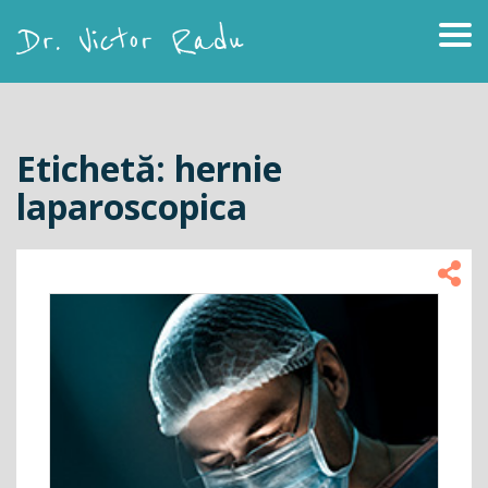
Skip
to
content
Dr. Victor Radu
Etichetă:
hernie
laparoscopica