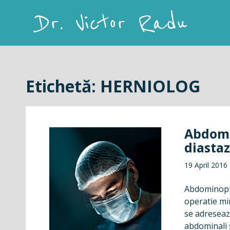
Skip
to
content
Dr. Victor Radu
Etichetă:
HERNIOLOG
Abdomi
diastaz
19 April 2016
Abdominopla
operatie min
se adreseaza
abdominali s