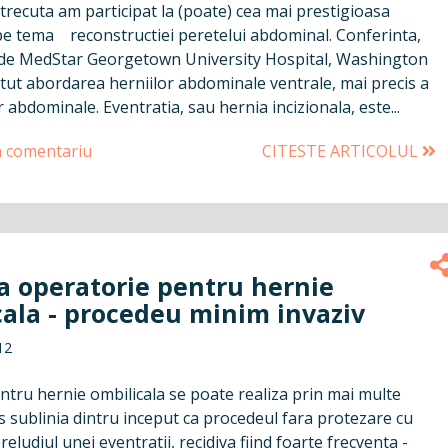
recuta am participat la (poate) cea mai prestigioasa
pe tema reconstructiei peretelui abdominal. Conferinta,
de MedStar Georgetown University Hospital, Washington
atut abordarea herniilor abdominale ventrale, mai precis a
r abdominale. Eventratia, sau hernia incizionala, este...
n comentariu
CITESTE ARTICOLUL
a operatorie pentru hernie
cala - procedeu minim invaziv
12
ntru hernie ombilicala se poate realiza prin mai multe
s sublinia dintru inceput ca procedeul fara protezare cu
reludiul unei eventratii, recidiva fiind foarte frecventa -