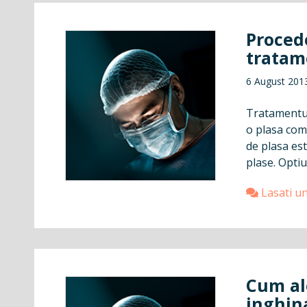
Proced
tratam
6 August 201
Tratamentul 
o plasa com
de plasa est
plase. Optiu
Lasati u
Cum al
inghin