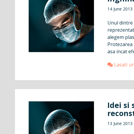
14 June 2013
Unul dintre 
reprezentat 
alegem plas
Protezarea p
asa incat efe
Lasati u
Idei si
recons
13 June 2013