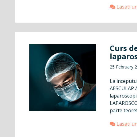
Lasati u
Curs d
laparos
25 February 
La inceputul
AESCULAP AC
laparoscopi
LAPAROSCOP
parte teoreti
Lasati u