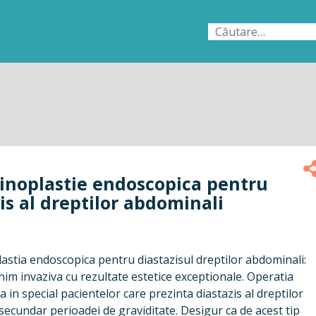
Caută
după:
noplastie endoscopica pentru
is al dreptilor abdominali
stia endoscopica pentru diastazisul dreptilor abdominali:
im invaziva cu rezultate estetice exceptionale. Operatia
 in special pacientelor care prezinta diastazis al dreptilor
ecundar perioadei de graviditate. Desigur ca de acest tip