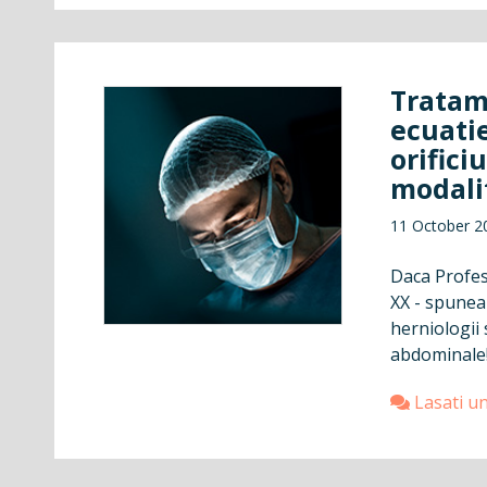
Tratam
ecuatie
orifici
modalit
11 October 2
Daca Profeso
XX - spunea
herniologii 
abdominale!"
Lasati u