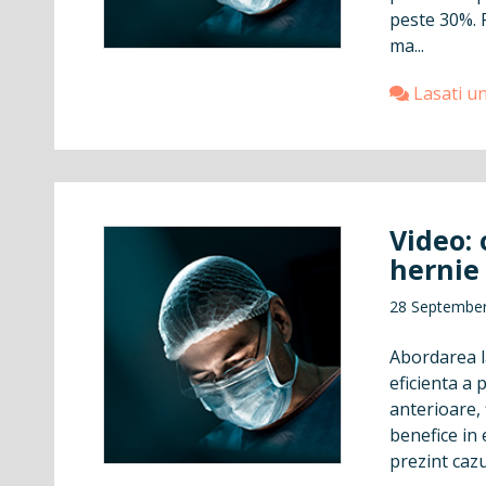
peste 30%. P
ma...
Lasati u
Video:
hernie
28 Septembe
Abordarea l
eficienta a 
anterioare, 
benefice in 
prezint cazul