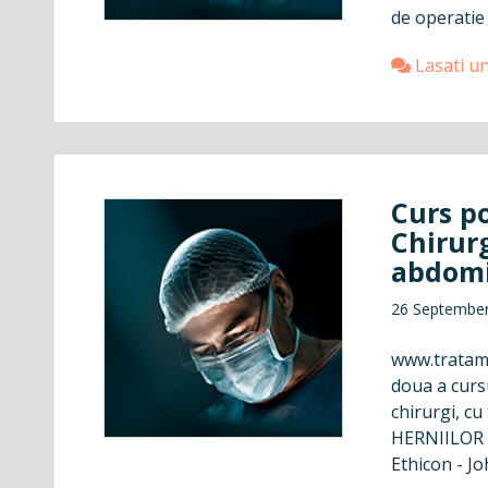
de operatie 
Lasati u
Curs po
Chirurg
abdomi
26 Septembe
www.tratamen
doua a cursu
chirurgi, 
HERNIILOR A
Ethicon - J