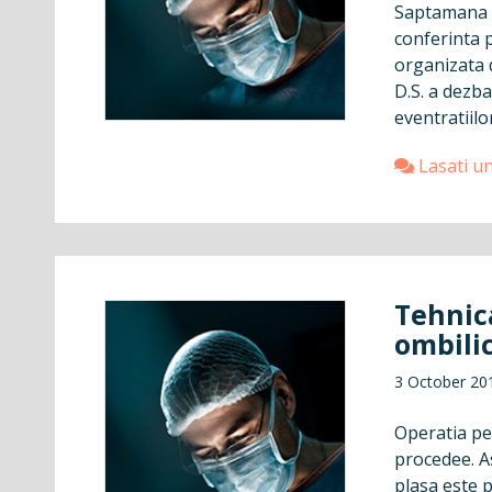
Saptamana t
conferinta 
organizata 
D.S. a dezb
eventratiilo
Lasati u
Tehnic
ombili
3 October 20
Operatia pe
procedee. A
plasa este p