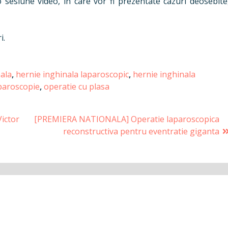
o sesiune video, in care vor fi prezentate cazuri deosebite
i.
nala
,
hernie inghinala laparoscopic
,
hernie inghinala
paroscopie
,
operatie cu plasa
Victor
[PREMIERA NATIONALA] Operatie laparoscopica
reconstructiva pentru eventratie giganta