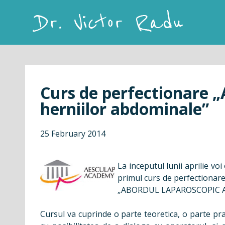
Skip
to
content
Dr. Victor Radu
Curs de perfectionare „
herniilor abdominale”
25 February 2014
La inceputul lunii aprilie vo
primul curs de perfectionar
„ABORDUL LAPAROSCOPIC 
Cursul va cuprinde o parte teoretica, o parte prac