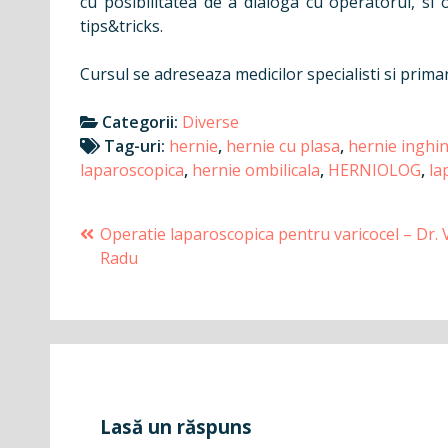
cu posibilitatea de a dialoga cu operatorul, si 
tips&tricks.
Cursul se adreseaza medicilor specialisti si primar
Categorii:
Diverse
Tag-uri:
hernie
,
hernie cu plasa
,
hernie inghi
laparoscopica
,
hernie ombilicala
,
HERNIOLOG
,
la
Navigare
Operatie laparoscopica pentru varicocel – Dr. 
Radu
în
articole
Lasă un răspuns