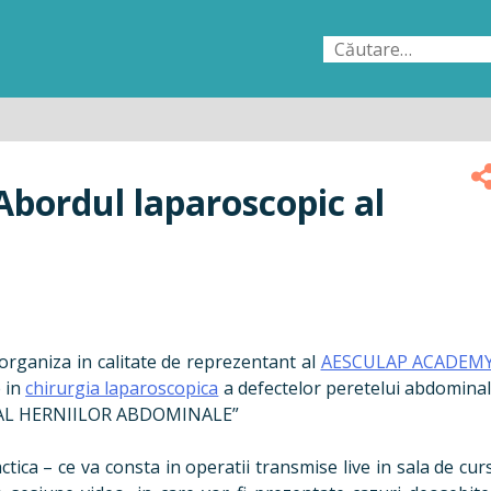
Caută
după:
Abordul laparoscopic al
i organiza in calitate de reprezentant al
AESCULAP ACADEM
e in
chirurgia laparoscopica
a defectelor peretelui abdominal
AL HERNIILOR ABDOMINALE”
tica – ce va consta in operatii transmise live in sala de cur