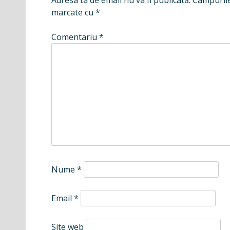
marcate cu
*
Comentariu
*
Nume
*
Email
*
Site web