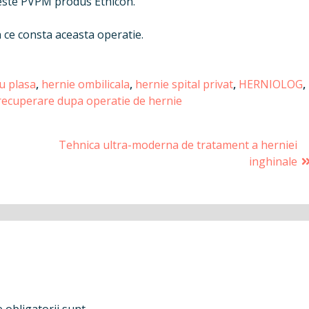
 este PVPM produs Ethicon.
n ce consta aceasta operatie.
u plasa
,
hernie ombilicala
,
hernie spital privat
,
HERNIOLOG
,
recuperare dupa operatie de hernie
Tehnica ultra-moderna de tratament a herniei
inghinale
 obligatorii sunt