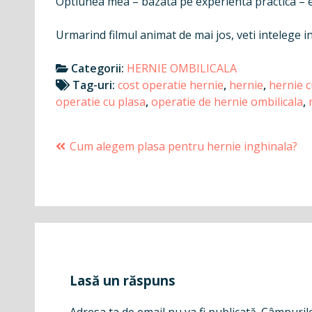
Optiunea mea – bazata pe experienta practica –
Urmarind filmul animat de mai jos, veti intelege i
Categorii:
HERNIE OMBILICALA
Tag-uri:
cost operatie hernie
,
hernie
,
hernie c
operatie cu plasa
,
operatie de hernie ombilicala
,
Navigare
Cum alegem plasa pentru hernie inghinala?
în
articole
Lasă un răspuns
Adresa ta de email nu va fi publicată.
Câmpurile