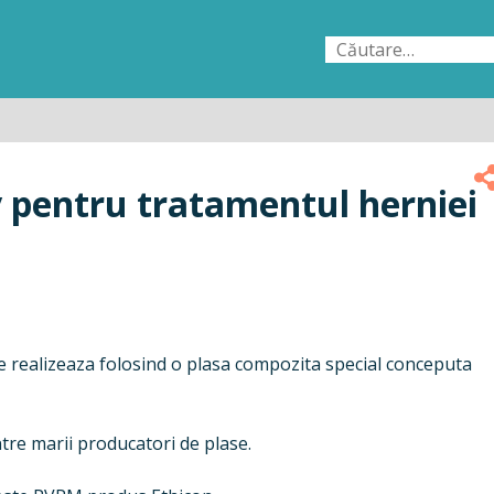
Caută
după:
 pentru tratamentul herniei
se realizeaza folosind o plasa compozita special conceputa
ntre marii producatori de plase.