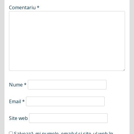
Comentariu
*
Nume
*
Email
*
Site web
Salvează-mi numele, emailul și site-ul web în