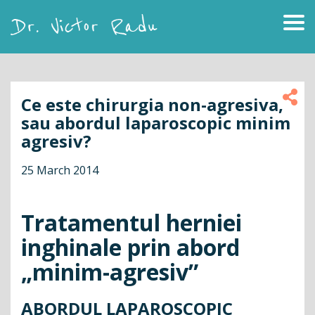
Skip
to
content
Dr. Victor Radu
Ce este chirurgia non-agresiva,
sau abordul laparoscopic minim
agresiv?
25 March 2014
Tratamentul herniei
inghinale prin abord
„minim-agresiv”
ABORDUL LAPAROSCOPIC