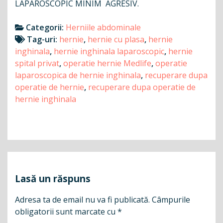
LAPAROSCOPIC MINIM AGRESIV.
Categorii:
Herniile abdominale
Tag-uri:
hernie
,
hernie cu plasa
,
hernie
inghinala
,
hernie inghinala laparoscopic
,
hernie
spital privat
,
operatie hernie Medlife
,
operatie
laparoscopica de hernie inghinala
,
recuperare dupa
operatie de hernie
,
recuperare dupa operatie de
hernie inghinala
Navigare
în
articole
Lasă un răspuns
Adresa ta de email nu va fi publicată.
Câmpurile
obligatorii sunt marcate cu
*