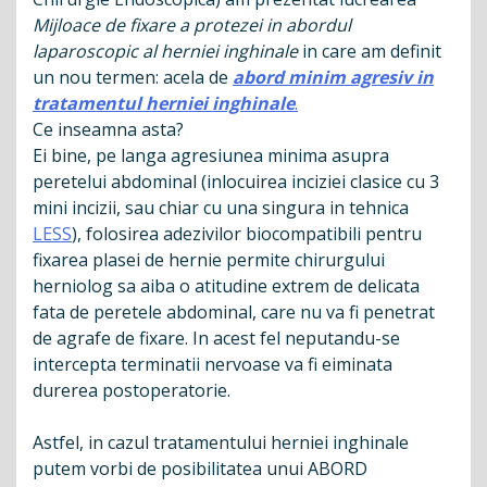
Mijloace de fixare a protezei in abordul
laparoscopic al herniei inghinale
in care am definit
un nou termen: acela de
abord
minim agresiv in
tratamentul herniei inghinale
.
Ce inseamna asta?
Ei bine, pe langa agresiunea minima asupra
peretelui abdominal (inlocuirea inciziei clasice cu 3
mini incizii, sau chiar cu una singura in tehnica
LESS
), folosirea adezivilor biocompatibili pentru
fixarea plasei de hernie permite chirurgului
herniolog sa aiba o atitudine extrem de delicata
fata de peretele abdominal, care nu va fi penetrat
de agrafe de fixare. In acest fel neputandu-se
intercepta terminatii nervoase va fi eiminata
durerea postoperatorie.
Astfel, in cazul tratamentului herniei inghinale
putem vorbi de posibilitatea unui ABORD