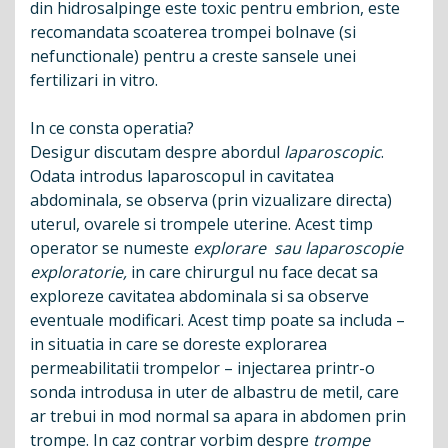
din hidrosalpinge este toxic pentru embrion, este
recomandata scoaterea trompei bolnave (si
nefunctionale) pentru a creste sansele unei
fertilizari in vitro.
In ce consta operatia?
Desigur discutam despre abordul
laparoscopic
.
Odata introdus laparoscopul in cavitatea
abdominala, se observa (prin vizualizare directa)
uterul, ovarele si trompele uterine. Acest timp
operator se numeste
explorare sau laparoscopie
exploratorie,
in care chirurgul nu face decat sa
exploreze cavitatea abdominala si sa observe
eventuale modificari. Acest timp poate sa includa –
in situatia in care se doreste explorarea
permeabilitatii trompelor – injectarea printr-o
sonda introdusa in uter de albastru de metil, care
ar trebui in mod normal sa apara in abdomen prin
trompe. In caz contrar vorbim despre
trompe