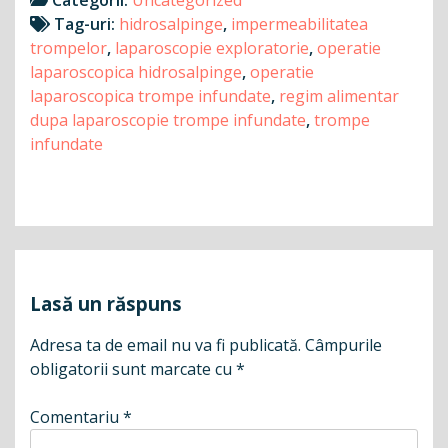
Categorii:
Uncategorized
Tag-uri:
hidrosalpinge
,
impermeabilitatea
trompelor
,
laparoscopie exploratorie
,
operatie
laparoscopica hidrosalpinge
,
operatie
laparoscopica trompe infundate
,
regim alimentar
dupa laparoscopie trompe infundate
,
trompe
infundate
Navigare
în
articole
Lasă un răspuns
Adresa ta de email nu va fi publicată.
Câmpurile
obligatorii sunt marcate cu
*
Comentariu
*