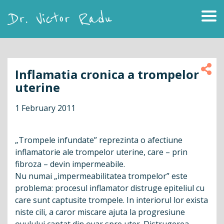
Skip
to
content
Dr. Victor Radu
Inflamatia cronica a trompelor
uterine
1 February 2011
„Trompele infundate” reprezinta o afectiune
inflamatorie ale trompelor uterine, care – prin
fibroza – devin impermeabile.
Nu numai „impermeabilitatea trompelor” este
problema: procesul inflamator distruge epiteliul cu
care sunt captusite trompele. In interiorul lor exista
niste cili, a caror miscare ajuta la progresiune