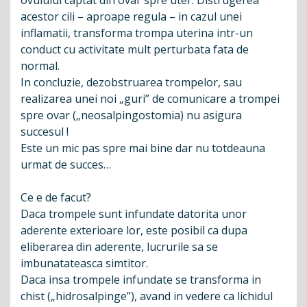
ovulului captat din ovar spre uter. Distrugerea
acestor cili – aproape regula – in cazul unei
inflamatii, transforma trompa uterina intr-un
conduct cu activitate mult perturbata fata de
normal.
In concluzie, dezobstruarea trompelor, sau
realizarea unei noi „guri” de comunicare a trompei
spre ovar („neosalpingostomia) nu asigura
succesul !
Este un mic pas spre mai bine dar nu totdeauna
urmat de succes…
Ce e de facut?
Daca trompele sunt infundate datorita unor
aderente exterioare lor, este posibil ca dupa
eliberarea din aderente, lucrurile sa se
imbunatateasca simtitor.
Daca insa trompele infundate se transforma in
chist („hidrosalpinge”), avand in vedere ca lichidul