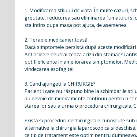
1. Modificarea stilului de viata. În multe cazuri
greutate, reducerea sau eliminarea fumatului si c
sta intins dupa masa pot ajuta, de asemenea.
2. Terapie medicamentoasă
Dacă simptomele persistă după aceste modificări 
Antiacidele neutralizeaza acizii din stomac si ant
pot fi eficiente in ameliorarea simptomelor. Medic
vindecarea esofagitei.
3. Cand ajungeti la CHIRURGIE?
Pacientii care nu răspund bine la schimbarile stil
au nevoie de medicamente continuu pentru a contr
starea lor sau a urma o procedura chirurgicala. Ch
Există si proceduri nechirurgicale cunoscute sub
alternative la chirurgia laparoscopica si deschisa.
ce tip de tratament este optim pentru dumneavo