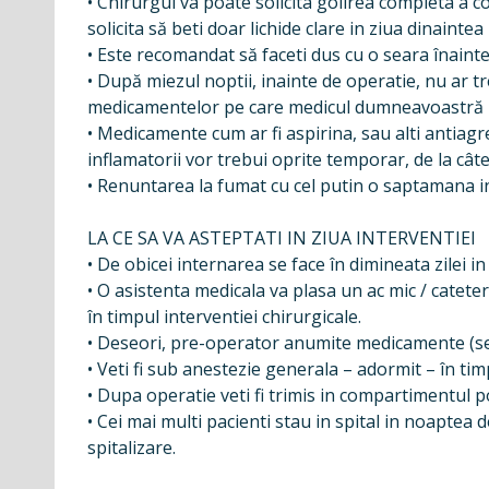
• Chirurgul va poate solicita golirea completa a co
solicita să beti doar lichide clare in ziua dinaintea 
• Este recomandat să faceti dus cu o seara înainte 
• După miezul noptii, inainte de operatie, nu ar t
medicamentelor pe care medicul dumneavoastră 
• Medicamente cum ar fi aspirina, sau alti antiagr
inflamatorii vor trebui oprite temporar, de la câte
• Renuntarea la fumat cu cel putin o saptamana in
LA CE SA VA ASTEPTATI IN ZIUA INTERVENTIEI
• De obicei internarea se face în dimineata zilei 
• O asistenta medicala va plasa un ac mic / catet
în timpul interventiei chirurgicale.
• Deseori, pre-operator anumite medicamente (se
• Veti fi sub anestezie generala – adormit – în ti
• Dupa operatie veti fi trimis in compartimentul 
• Cei mai multi pacienti stau in spital in noaptea 
spitalizare.