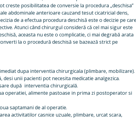
ot creste posibilitatea de conversie la procedura „deschisa”
icale abdominale anterioare cauzand tesut cicatricial dens,
cizia de a efectua procedura deschisă este o decizie pe car
efective. Atunci când chirurgul consideră că cel mai sigur este
schisă, aceasta nu este o complicatie, ci mai degrabă arata
converti la o procedură deschisă se bazează strict pe
e imediat dupa interventia chirurgicala (plimbare, mobilizare).
 desi unii pacienti pot necesita medicatie analgezica.
sare după interventia chirurgicală.
ziua operatiei, alimente pastoase in prima zi postoperator si
 doua saptamani de al operatie.
area activitatilor casnice uzuale, plimbare, urcat scara,