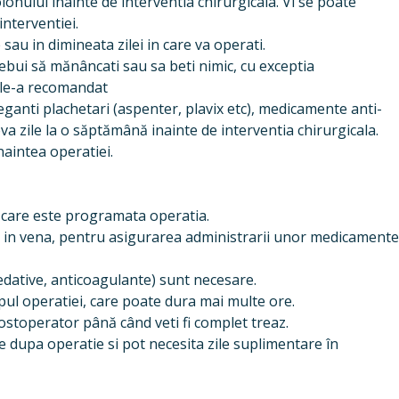
lonului inainte de interventia chirurgicala. Vi se poate
interventiei.
sau in dimineata zilei in care va operati.
rebui să mănâncati sau sa beti nimic, cu exceptia
le-a recomandat
eganti plachetari (aspenter, plavix etc), medicamente anti-
va zile la o săptămână inainte de interventia chirurgicala.
aintea operatiei.
in care este programata operatia.
er in vena, pentru asigurarea administrarii unor medicament
dative, anticoagulante) sunt necesare.
mpul operatiei, care poate dura mai multe ore.
postoperator până când veti fi complet treaz.
de dupa operatie si pot necesita zile suplimentare în