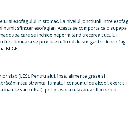
lui si esofagului in stomac. La nivelul jonctiunii intre esofa
i numit sfincter esofagian. Acesta se comporta ca o supapa
omac dupa care se inchide nepermitand trecerea sucului
 nu functioneaza se produce refluxul de suc gastric in esofag
tia BRGE.
or slab (LES). Pentru altii, însă, alimente grase si
răcămintea stramta, fumatul, consumul de alcool, exercitii
ea inainte sau culcat), pot provoca relaxarea sfincterului,