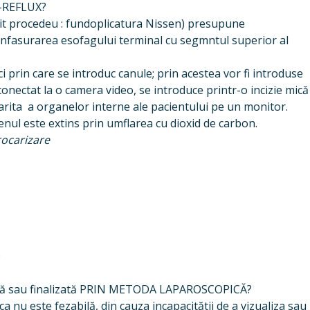
-REFLUX?
osit procedeu : fundoplicatura Nissen) presupune
 infasurarea esofagului terminal cu segmntul superior al
ci prin care se introduc canule; prin acestea vor fi introduse
onectat la o camera video, se introduce printr-o incizie mică
arita a organelor interne ale pacientului pe un monitor.
nul este extins prin umflarea cu dioxid de carbon.
zare
n
uată sau finalizată PRIN METODA LAPAROSCOPICĂ?
 nu este fezabilă, din cauza incapacitătii de a vizualiza sau