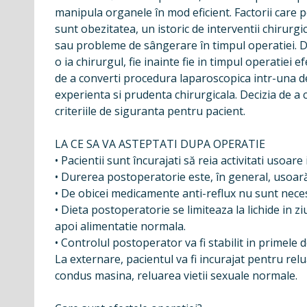
manipula organele în mod eficient. Factorii care p
sunt obezitatea, un istoric de interventii chirurg
sau probleme de sângerare în timpul operatiei. De
o ia chirurgul, fie inainte fie in timpul operatiei 
de a converti procedura laparoscopica intr-una de
experienta si prudenta chirurgicala. Decizia de a 
criteriile de siguranta pentru pacient.
LA CE SA VA ASTEPTATI DUPA OPERATIE
• Pacientii sunt încurajati să reia activitati usoar
• Durerea postoperatorie este, în general, usoară,
• De obicei medicamente anti-reflux nu sunt nece
• Dieta postoperatorie se limiteaza la lichide in 
apoi alimentatie normala.
• Controlul postoperator va fi stabilit in primele
La externare, pacientul va fi incurajat pentru relu
condus masina, reluarea vietii sexuale normale.