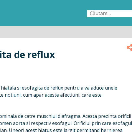
Caută
după:
ita de reflux
hiatala si esofagita de reflux pentru a va aduce unele
te notiuni, cum apar aceste afectiuni, care este
ominala de catre muschiul diafragma. Acesta prezinta orificii
omen aorta si respectiv esofagul. Orificiul prin care esofagu
an. Uneori acest hiatus este largit permitand hernierea