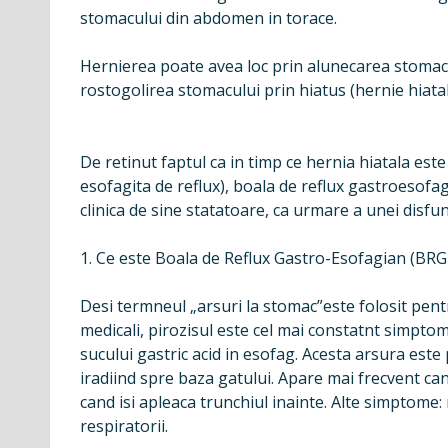
stomacului din abdomen in torace.
Hernierea poate avea loc prin alunecarea stomacul
rostogolirea stomacului prin hiatus (hernie hiatal
De retinut faptul ca in timp ce hernia hiatala est
esofagita de reflux), boala de reflux gastroesofag
clinica de sine statatoare, ca urmare a unei disfun
1. Ce este Boala de Reflux Gastro-Esofagian (BRG
Desi termneul „arsuri la stomac”este folosit pent
medicali, pirozisul este cel mai constatnt simptom
sucului gastric acid in esofag. Acesta arsura este
iradiind spre baza gatului. Apare mai frecvent ca
cand isi apleaca trunchiul inainte. Alte simptome: reg
respiratorii.