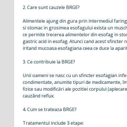
2. Care sunt cauzele BRGE?
Alimentele ajung din gura prin intermediul faringe
si stomac in grosimea esofagului exista un musch
ce permite trecerea alimentelor din esofag in st
gastric acid in esofag. Atunci cand acest sfincter
iritand mucoasa esofagiana ceea ce duce la apari
3. Ce contribuie la BRGE?
Unii oameni se nasc cu un sfincter esofagian inferi
condimentate, anumite tipuri de medicamente, îmb
fizice sau modificări ale pozitiei corpului (aplecar
cauzând reflux.
4. Cum se trateaza BRGE?
Tratamentul include 3 etape: