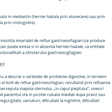
ui in mediastin (hernie hiatala prin alunecare) sau prin
a prin rostogolire).
e insotita invariabil de reflux gastroesofagian (ce produce
ian poate exista si in absenta herniei hiatale, ca entitate
ctionallitati a sfincterului gastroesogfagian.
E)?
ru a descrie o varietate de probleme digestive, in termeni
 al bolii de reflux gastroesofagian, rezultand prin refluarea
 perceputa inapoia sternului, „in capul pieptului”, uneori
nd pacientul sta in pozitie culcata imediat dupa pranz sau
urgitatii, varsaturi, dificultati la inghitire, dificultati