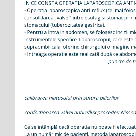
IN CE CONSTA OPERATIA LAPAROSCOPICĂ ANTI
• Operatia laparoscopica anti-reflux (cel mai fol
consolidarea „valvei” intre esofag si stomac prin
stomacului (tuberozitatea gastrica).
• Pentru a intra in abdomen, se folosesc incizii mi
instrumentele specifice. Laparoscopul, care este c
supraombilicala, oferind chirurgului o imagine m
• Intreaga operatie este realizată după ce abdome
puncte de trocari
calibrarea hiatusului prin sutura pilierilor
confectionarea valvei antireflux procedeu Nisse
Ce se întâmplă dacă operatia nu poate fi efect
La un număr mic de pacienti, metoda laparoscopica