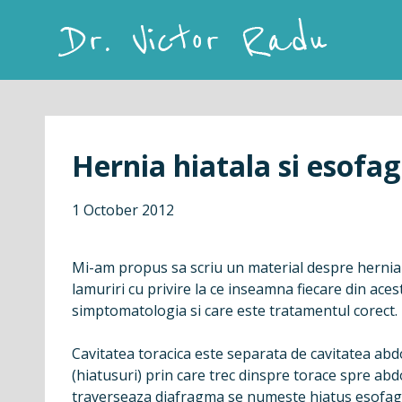
Skip
to
content
Dr. Victor Radu
Hernia hiatala si esofag
1 October 2012
Mi-am propus sa scriu un material despre hernia 
lamuriri cu privire la ce inseamna fiecare din aces
simptomatologia si care este tratamentul corect.
Cavitatea toracica este separata de cavitatea abd
(hiatusuri) prin care trec dinspre torace spre abd
traverseaza diafragma se numeste hiatus esofagi