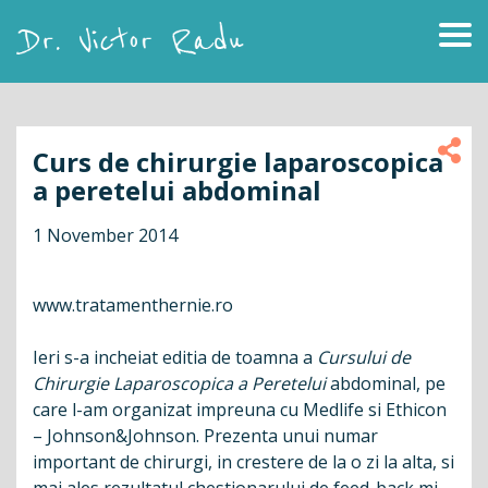
Skip
to
content
Dr. Victor Radu
Curs de chirurgie laparoscopica
a peretelui abdominal
1 November 2014
www.tratamenthernie.ro
Ieri s-a incheiat editia de toamna a
Cursului de
Chirurgie Laparoscopica a Peretelui
abdominal, pe
care l-am organizat impreuna cu Medlife si Ethicon
– Johnson&Johnson. Prezenta unui numar
important de chirurgi, in crestere de la o zi la alta, si