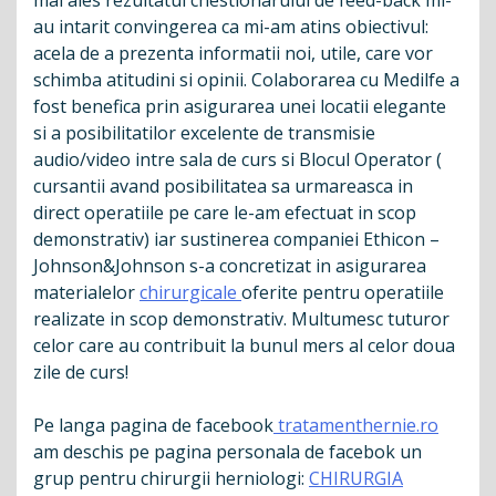
mai ales rezultatul chestionarului de feed-back mi-
au intarit convingerea ca mi-am atins obiectivul:
acela de a prezenta informatii noi, utile, care vor
schimba atitudini si opinii. Colaborarea cu Medilfe a
fost benefica prin asigurarea unei locatii elegante
si a posibilitatilor excelente de transmisie
audio/video intre sala de curs si Blocul Operator (
cursantii avand posibilitatea sa urmareasca in
direct operatiile pe care le-am efectuat in scop
demonstrativ) iar sustinerea companiei Ethicon –
Johnson&Johnson s-a concretizat in asigurarea
materialelor
chirurgicale
oferite pentru operatiile
realizate in scop demonstrativ. Multumesc tuturor
celor care au contribuit la bunul mers al celor doua
zile de curs!
Pe langa pagina de facebook
tratamenthernie.ro
am deschis pe pagina personala de facebok un
grup pentru chirurgii herniologi:
CHIRURGIA