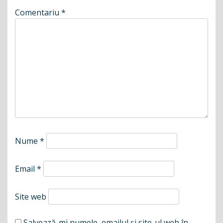
Comentariu
*
Nume
*
Email
*
Site web
Salvează-mi numele, emailul și site-ul web în