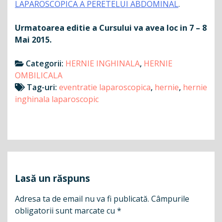
LAPAROSCOPICA A PERETELUI ABDOMINAL
.
Urmatoarea editie a Cursului va avea loc in 7 – 8
Mai 2015.
Categorii:
HERNIE INGHINALA
,
HERNIE
OMBILICALA
Tag-uri:
eventratie laparoscopica
,
hernie
,
hernie
inghinala laparoscopic
Navigare
în
articole
Lasă un răspuns
Adresa ta de email nu va fi publicată.
Câmpurile
obligatorii sunt marcate cu
*