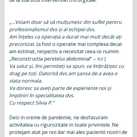
de la starsitul interventiei chirurgicale.
„…Voiam doar să vă mulțumesc din suflet pentru
profesionalismul dvs și al echipei dvs.
Am înțeles ca operația a durat mai mult decât ați
preconizat.
(a fost o operatie mai complexa decat
am estimat, respectiv a necesitat ceea ce numim
„Reconstructia peretelui abdominal” – n.r.)
Va salut și, îmi permiteți sa spun, va îmbrățișez cu
drag pe toți. Datorită dvs am șansa de a avea o
viata normala.
Va doresc sa aveți parte de experiente noi și
împliniri în specialitatea dvs.
Cu respect Silvia P.”
Desi in vreme de pandemie, ne desfasuram
activitatea cu rigurozitate in toate privintele. Ne
protejam atat pe noi dar mai ales pacientii nostri de