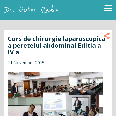
Skip
to
content
Dr. Victor Radu
Curs de chirurgie laparoscopica
a peretelui abdominal Editia a
IV a
11 November 2015