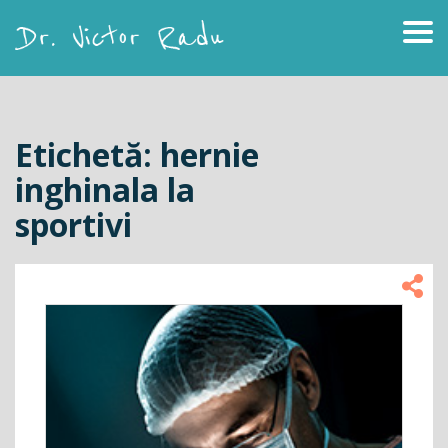
Skip
to
content
Dr. Victor Radu
Etichetă:
hernie
inghinala la
sportivi