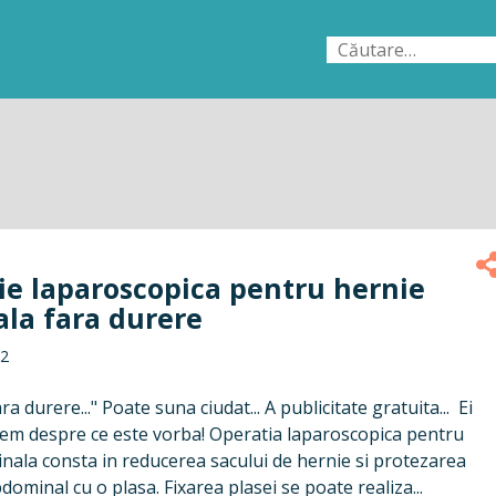
Caută
după:
ie laparoscopica pentru hernie
ala fara durere
12
a durere..." Poate suna ciudat... A publicitate gratuita... Ei
dem despre ce este vorba! Operatia laparoscopica pentru
inala consta in reducerea sacului de hernie si protezarea
dominal cu o plasa. Fixarea plasei se poate realiza...