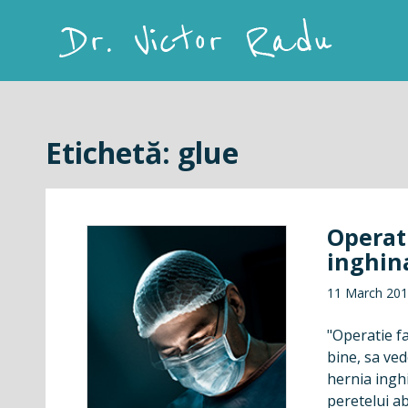
Skip
to
content
Dr. Victor Radu
Etichetă:
glue
Operat
inghin
11 March 20
"Operatie far
bine, sa ve
hernia ingh
peretelui ab