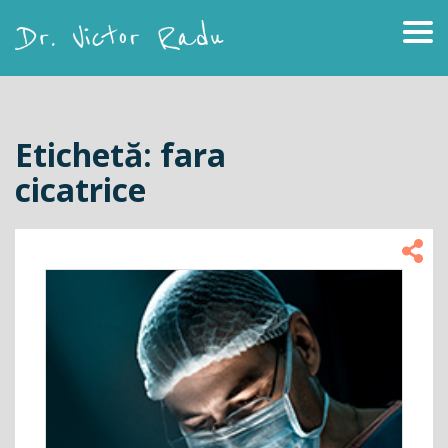
Skip
to
content
Dr. Victor Radu
Etichetă:
fara
cicatrice