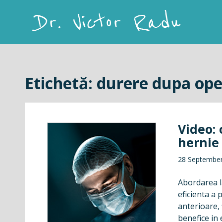
Skip
to
content
Dr. Victor Radu
Etichetă:
durere dupa ope
Video:
hernie
28 Septembe
Abordarea l
eficienta a 
anterioare, 
benefice in 