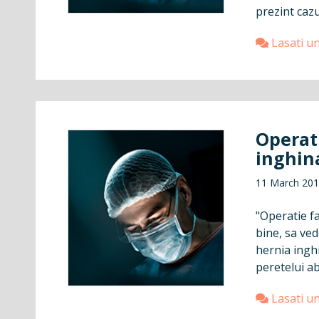
prezint cazul
Lasati u
Operat
inghin
11 March 20
"Operatie far
bine, sa ve
hernia ingh
peretelui ab
Lasati u