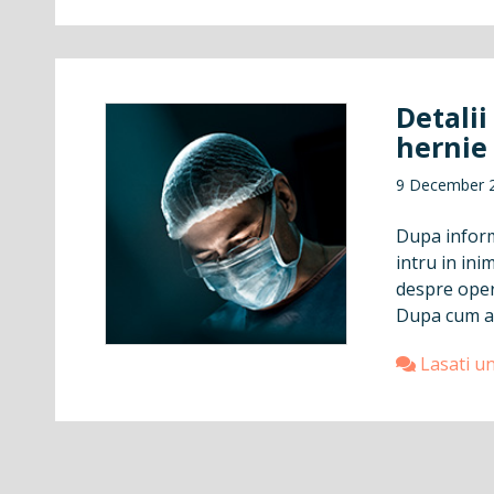
Detalii
hernie
9 December 
Dupa inform
intru in in
despre opera
Dupa cum am
Lasati u