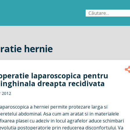
Caută
după:
ratie hernie
 operatie laparoscopica pentru
 inghinala dreapta recidivata
r 2012
aparoscopica a herniei permite protezare larga si
peretelui abdominal. Asa cum am aratat si in materialele
fixarea plasei cu adeziv in locul agrafelor aduce schimbari
evolutia postoperatorie prin reducerea disconfortului. Va