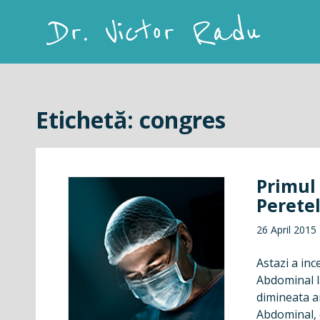
Skip
to
content
Dr. Victor Radu
Etichetă:
congres
Primul
Perete
26 April 2015
Astazi a in
Abdominal la
dimineata a
Abdominal, 