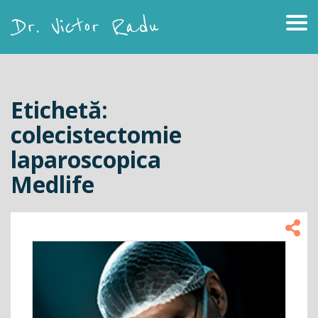
Skip
to
content
Dr. Victor Radu
Etichetă:
colecistectomie
laparoscopica
Medlife